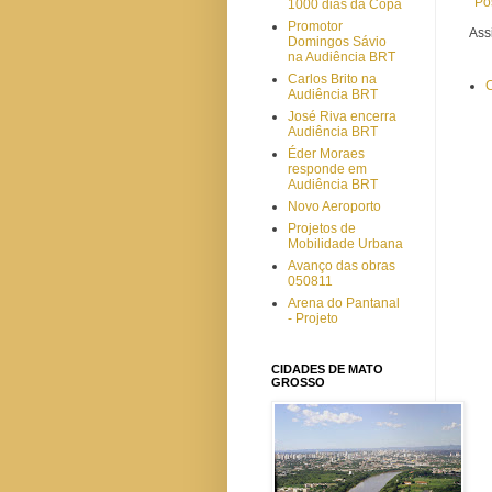
Po
1000 dias da Copa
Promotor
Ass
Domingos Sávio
na Audiência BRT
Carlos Brito na
C
Audiência BRT
José Riva encerra
Audiência BRT
Éder Moraes
responde em
Audiência BRT
Novo Aeroporto
Projetos de
Mobilidade Urbana
Avanço das obras
050811
Arena do Pantanal
- Projeto
CIDADES DE MATO
GROSSO