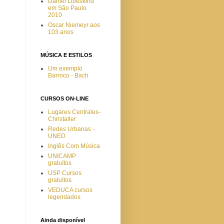
Daniel Libeskind
em São Paulo
2010
Oscar Niemeyr aos
103 anos
MÚSICA E ESTILOS
Um exemplo
Barroco - Bach
CURSOS ON-LINE
Lugares Centrales-
Christaller
Redes Urbanas -
UNED
Inglês Com Música
UNICAMP
gratuítos
USP Cursos
gratuítos
VEDUCA cursos
legendados
Ainda disponível