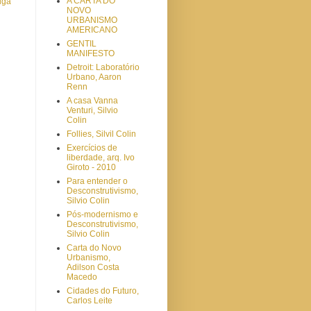
A CARTA DO
iga
NOVO
URBANISMO
AMERICANO
GENTIL
MANIFESTO
Detroit: Laboratório
Urbano, Aaron
Renn
A casa Vanna
Venturi, Silvio
Colin
Follies, Silvil Colin
Exercícios de
liberdade, arq. Ivo
Giroto - 2010
Para entender o
Desconstrutivismo,
Silvio Colin
Pós-modernismo e
Desconstrutivismo,
Silvio Colin
Carta do Novo
Urbanismo,
Adilson Costa
Macedo
Cidades do Futuro,
Carlos Leite