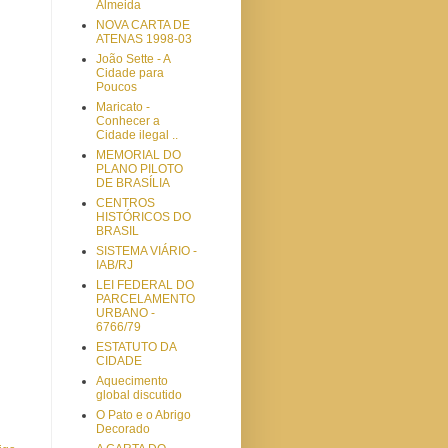
Almeida
NOVA CARTA DE
ATENAS 1998-03
João Sette - A
Cidade para
Poucos
Maricato -
Conhecer a
Cidade ilegal ..
MEMORIAL DO
PLANO PILOTO
DE BRASÍLIA
CENTROS
HISTÓRICOS DO
BRASIL
SISTEMA VIÁRIO -
IAB/RJ
LEI FEDERAL DO
PARCELAMENTO
URBANO -
6766/79
ESTATUTO DA
CIDADE
Aquecimento
global discutido
O Pato e o Abrigo
Decorado