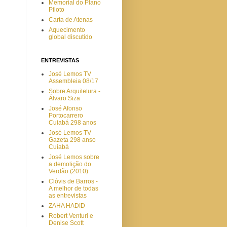
Memorial do Plano
Piloto
Carta de Atenas
Aquecimento
global discutido
ENTREVISTAS
José Lemos TV
Assembleia 08/17
Sobre Arquitetura -
Álvaro Siza
José Afonso
Portocarrero
Cuiabá 298 anos
José Lemos TV
Gazeta 298 anso
Cuiabá
José Lemos sobre
a demolição do
Verdão (2010)
Clóvis de Barros -
A melhor de todas
as entrevistas
ZAHA HADID
Robert Venturi e
Denise Scott