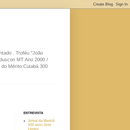
ntado . Troféu "João
nduscon MT Ano 2000 /
 do Mérito Cuiabá 300
ENTREVISTA
Jornal da Manhã
300 anos José
Lemos