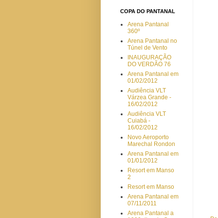
COPA DO PANTANAL
Arena Pantanal
360º
Arena Pantanal no
Túnel de Vento
INAUGURAÇÃO
DO VERDÃO 76
Arena Pantanal em
01/02/2012
Audiência VLT
Várzea Grande -
16/02/2012
Audiência VLT
Cuiabá -
16/02/2012
Novo Aeroporto
Marechal Rondon
Arena Pantanal em
01/01/2012
Resort em Manso
2
Resort em Manso
Arena Pantanal em
07/11/2011
Arena Pantanal a