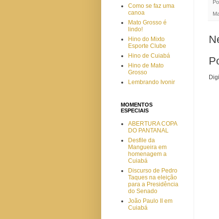
Po
Como se faz uma
canoa
Ma
Mato Grosso é
lindo!
N
Hino do Mixto
Esporte Clube
Hino de Cuiabá
P
Hino de Mato
Grosso
Dig
Lembrando Ivonir
MOMENTOS
ESPECIAIS
ABERTURA COPA
DO PANTANAL
Desfile da
Mangueira em
homenagem a
Cuiabá
Discurso de Pedro
Taques na eleição
para a Presidência
do Senado
João Paulo II em
Cuiabá