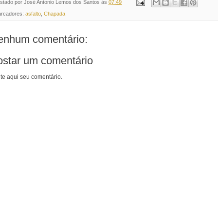
stado por
José Antonio Lemos dos Santos
às
07:49
rcadores:
asfalto
,
Chapada
enhum comentário:
ostar um comentário
ite aqui seu comentário.