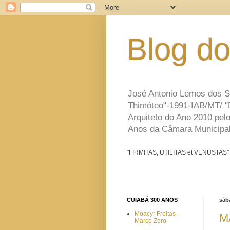
Blog d
José Antonio Lemos dos San
Thimóteo"-1991-IAB/MT/ "D
Arquiteto do Ano 2010 pe
Anos da Câmara Municipal
"FIRMITAS, UTILITAS et VENUSTAS" (
CUIABÁ 300 ANOS
sába
Moacyr Freitas -
M
Marco Zero