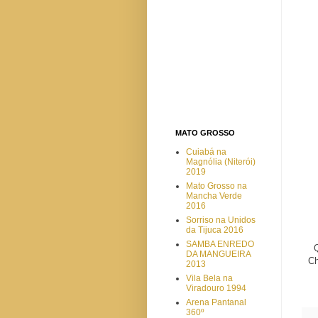
MATO GROSSO
Cuiabá na
Magnólia (Niterói)
2019
Mato Grosso na
Mancha Verde
2016
Sorriso na Unidos
da Tijuca 2016
SAMBA ENREDO
Q
DA MANGUEIRA
Ch
2013
Vila Bela na
Viradouro 1994
Arena Pantanal
360º