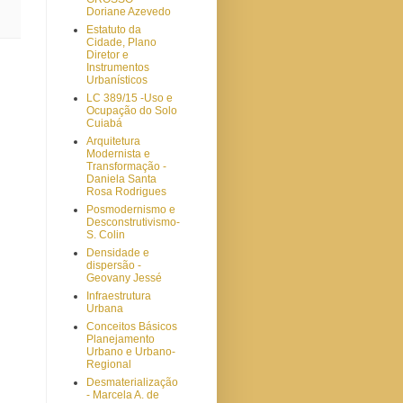
Doriane Azevedo
Estatuto da
Cidade, Plano
Diretor e
Instrumentos
Urbanísticos
LC 389/15 -Uso e
Ocupação do Solo
Cuiabá
Arquitetura
Modernista e
Transformação -
Daniela Santa
Rosa Rodrigues
Posmodernismo e
Desconstrutivismo-
S. Colin
Densidade e
dispersão -
Geovany Jessé
Infraestrutura
Urbana
Conceitos Básicos
Planejamento
Urbano e Urbano-
Regional
Desmaterialização
- Marcela A. de