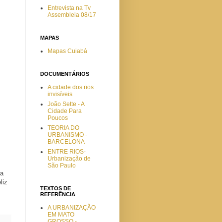
Entrevista na Tv
Assembleia 08/17
MAPAS
Mapas Cuiabá
DOCUMENTÁRIOS
A cidade dos rios
invisíveis
João Sette - A
Cidade Para
Poucos
TEORIA DO
URBANISMO -
BARCELONA
ENTRE RIOS-
Urbanização de
São Paulo
 a
liz
TEXTOS DE
REFERÊNCIA
A URBANIZAÇÃO
EM MATO
GROSSO -