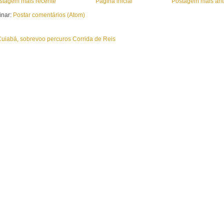
stagem mais recente
Página inicial
Postagem mais ant
inar:
Postar comentários (Atom)
uiabá, sobrevoo percuros Corrida de Reis