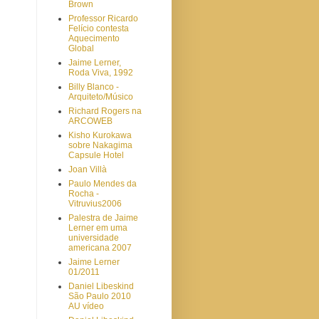
Brown
Professor Ricardo
Felício contesta
Aquecimento
Global
Jaime Lerner,
Roda Viva, 1992
Billy Blanco -
Arquiteto/Músico
Richard Rogers na
ARCOWEB
Kisho Kurokawa
sobre Nakagima
Capsule Hotel
Joan Villà
Paulo Mendes da
Rocha -
Vitruvius2006
Palestra de Jaime
Lerner em uma
universidade
americana 2007
Jaime Lerner
01/2011
Daniel Libeskind
São Paulo 2010
AU vídeo